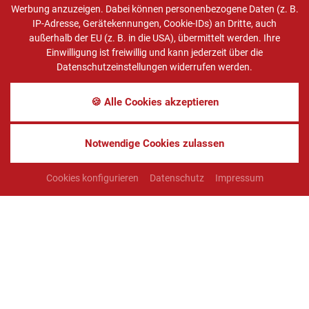
Vormittags
Werbung anzuzeigen. Dabei können personenbezogene Daten (z. B.
IP-Adresse, Gerätekennungen, Cookie-IDs) an Dritte, auch
außerhalb der EU (z. B. in die USA), übermittelt werden. Ihre
Einwilligung ist freiwillig und kann jederzeit über die
Datenschutzeinstellungen widerrufen werden.
🍪 Alle Cookies akzeptieren
Wetterzustand
sonnig
Notwendige Cookies zulassen
Temperatur
17
°C
Cookies konfigurieren
Datenschutz
Impressum
Niederschlag
3
%
Windgeschwindigkeit
11
km/h
Windrichtung
Süd/Ost