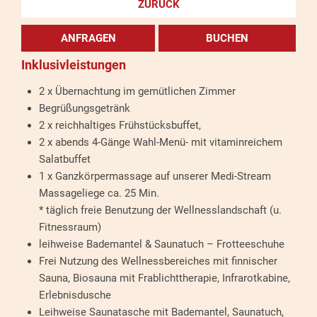
ZURÜCK
ANFRAGEN
BUCHEN
Inklusivleistungen
2 x Übernachtung im gemütlichen Zimmer
Begrüßungsgetränk
2 x reichhaltiges Frühstücksbuffet,
2 x abends 4-Gänge Wahl-Menü- mit vitaminreichem
Salatbuffet
1 x Ganzkörpermassage auf unserer Medi-Stream
Massageliege ca. 25 Min.
* täglich freie Benutzung der Wellnesslandschaft (u.
Fitnessraum)
leihweise Bademantel & Saunatuch – Frotteeschuhe
Frei Nutzung des Wellnessbereiches mit finnischer
Sauna, Biosauna mit Frablichttherapie, Infrarotkabine,
Erlebnisdusche
Leihweise Saunatasche mit Bademantel, Saunatuch,