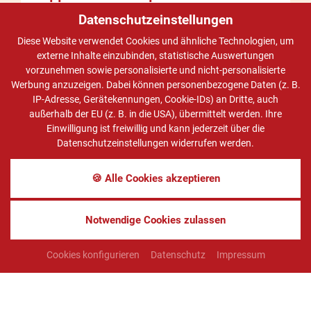
behindertengerecht
Datenschutzeinstellungen
1
-
3
Personen
Diese Website verwendet Cookies und ähnliche Technologien, um
Ausstattung anzeigen
externe Inhalte einzubinden, statistische Auswertungen
vorzunehmen sowie personalisierte und nicht-personalisierte
ANFRAGEN
BUCHEN
Werbung anzuzeigen. Dabei können personenbezogene Daten (z. B.
IP-Adresse, Gerätekennungen, Cookie-IDs) an Dritte, auch
außerhalb der EU (z. B. in die USA), übermittelt werden. Ihre
Halbpension
2 Übernachtungen
Einwilligung ist freiwillig und kann jederzeit über die
Datenschutzeinstellungen widerrufen werden.
2
Personen
€ 249,-
pro Person
🍪 Alle Cookies akzeptieren
1.
Person
€ 309,-
pro Person
Notwendige Cookies zulassen
Cookies konfigurieren
Datenschutz
Impressum