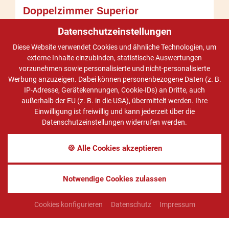
Doppelzimmer Superior
behindertengerecht
Datenschutzeinstellungen
1
-
3
Personen
Diese Website verwendet Cookies und ähnliche Technologien, um
Ausstattung anzeigen
externe Inhalte einzubinden, statistische Auswertungen
vorzunehmen sowie personalisierte und nicht-personalisierte
ANFRAGEN
BUCHEN
Werbung anzuzeigen. Dabei können personenbezogene Daten (z. B.
IP-Adresse, Gerätekennungen, Cookie-IDs) an Dritte, auch
außerhalb der EU (z. B. in die USA), übermittelt werden. Ihre
Halbpension
7 Übernachtungen
Einwilligung ist freiwillig und kann jederzeit über die
Datenschutzeinstellungen widerrufen werden.
2
Personen
€ 809,-
pro Person
🍪 Alle Cookies akzeptieren
1.
Person
€ 1.019,-
pro Person
Notwendige Cookies zulassen
Cookies konfigurieren
Datenschutz
Impressum